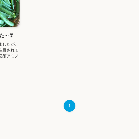
た～❣
ましたが、
注目されて
必須アミノ
1