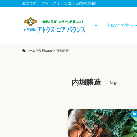
秦野で唯一 アトラスオーソゴナル(頸椎調整)
初めての方へ
ホーム
投稿page
内堀醸造
内堀醸造
– tag –