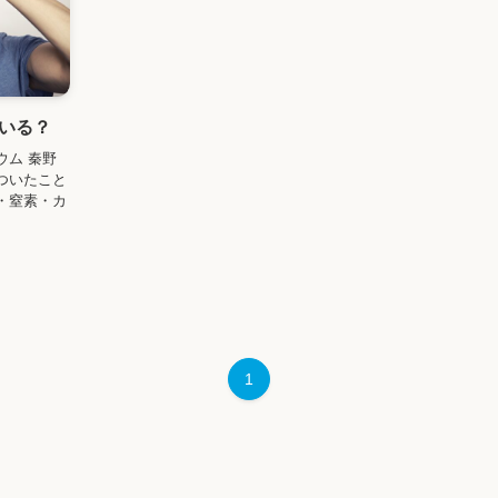
いる？
ウム 秦野
ついたこと
・窒素・カ
1