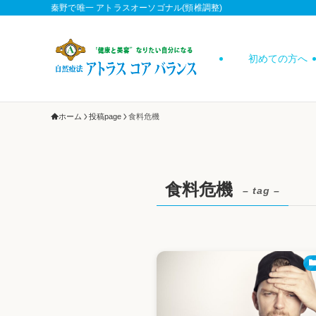
秦野で唯一 アトラスオーソゴナル(頸椎調整)
初めての方へ
ホーム
投稿page
食料危機
食料危機
– tag –