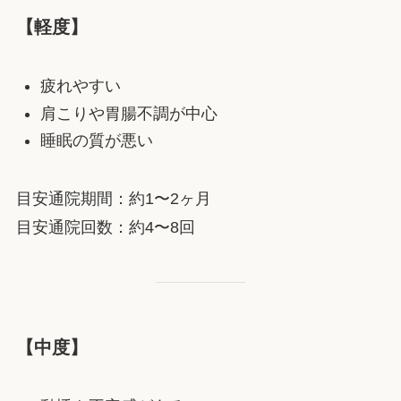
【軽度】
疲れやすい
肩こりや胃腸不調が中心
睡眠の質が悪い
目安通院期間：約1〜2ヶ月
目安通院回数：約4〜8回
【中度】